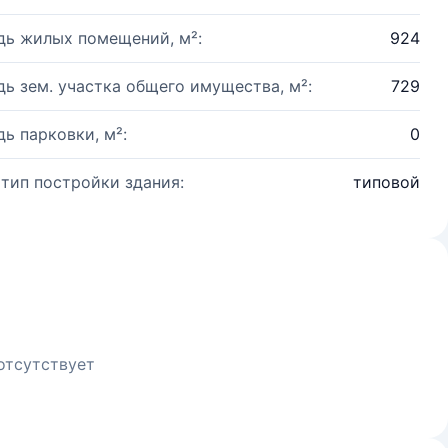
ь жилых помещений, м²:
924
ь зем. участка общего имущества, м²:
729
ь парковки, м²:
0
 тип постройки здания:
типовой
отсутствует