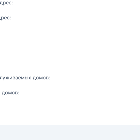
дрес:
рес:
служиваемых домов:
 домов: