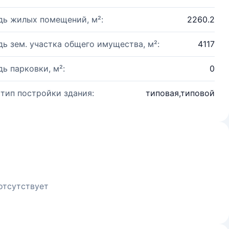
ь жилых помещений, м²:
2260.2
ь зем. участка общего имущества, м²:
4117
ь парковки, м²:
0
 тип постройки здания:
типовая,типовой
отсутствует