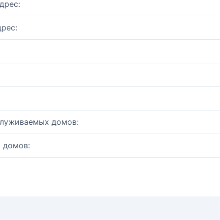
дрес:
рес:
служиваемых домов:
 домов: