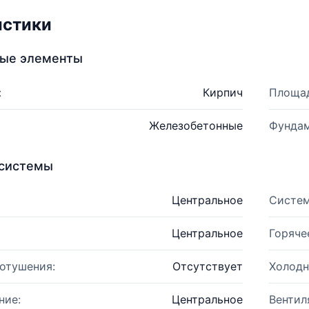
истики
ные элементы
:
Кирпич
Площад
Железобетонные
Фундам
системы
Центральное
Систем
Центральное
Горяче
отушения:
Отсутствует
Холодн
ние:
Центральное
Вентил