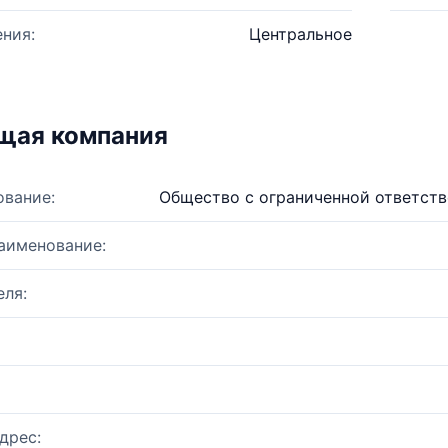
ния:
Центральное
щая компания
ование:
Общество с ограниченной ответст
аименование:
ля:
дрес: