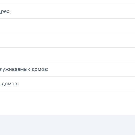
рес:
служиваемых домов:
 домов: