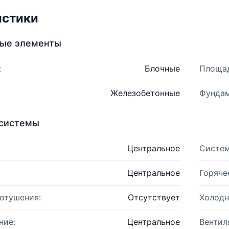
истики
ные элементы
:
Блочные
Площад
Железобетонные
Фундам
системы
Центральное
Систем
Центральное
Горяче
отушения:
Отсутствует
Холодн
ние:
Центральное
Вентил