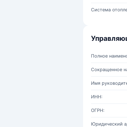
Система отопле
Управляю
Полное наимен
Сокращенное н
Имя руководите
ИНН:
ОГРН:
Юридический а