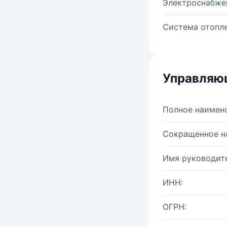
Электроснабже
Система отопле
Управляю
Полное наимен
Сокращенное н
Имя руководите
ИНН:
ОГРН: