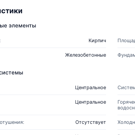
истики
ные элементы
:
Кирпич
Площад
Железобетонные
Фундам
системы
Центральное
Систем
Центральное
Горяче
водосн
отушения:
Отсутствует
Холодн