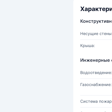
Характер
Конструктив
Несущие стены
Крыша:
Инженерные 
Водоотведение:
Газоснабжение:
Система пожар