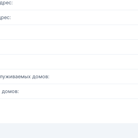
дрес:
рес:
служиваемых домов:
 домов: