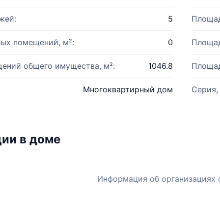
жей:
5
Площад
ых помещений, м²:
0
Площад
ений общего имущества, м²:
1046.8
Площад
Многоквартирный дом
Серия,
ии в доме
Информация об организациях 