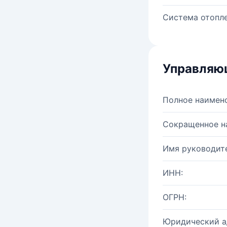
Система отопле
Управляю
Полное наимен
Сокращенное н
Имя руководите
ИНН:
ОГРН:
Юридический а