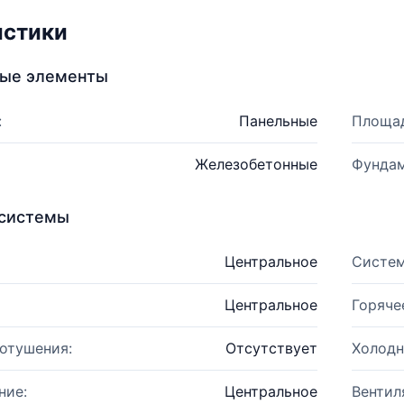
истики
ные элементы
:
Панельные
Площад
Железобетонные
Фундам
системы
Центральное
Систем
Центральное
Горяче
отушения:
Отсутствует
Холодн
ние:
Центральное
Вентил