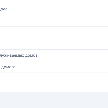
рес:
служиваемых домов:
 домов: