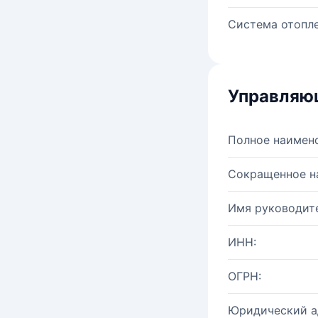
Система отопле
Управляю
Полное наимен
Сокращенное н
Имя руководите
ИНН:
ОГРН:
Юридический а