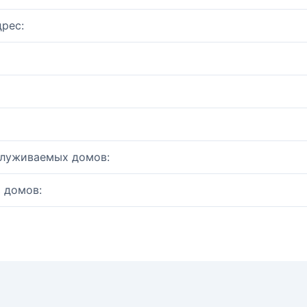
рес:
служиваемых домов:
 домов: