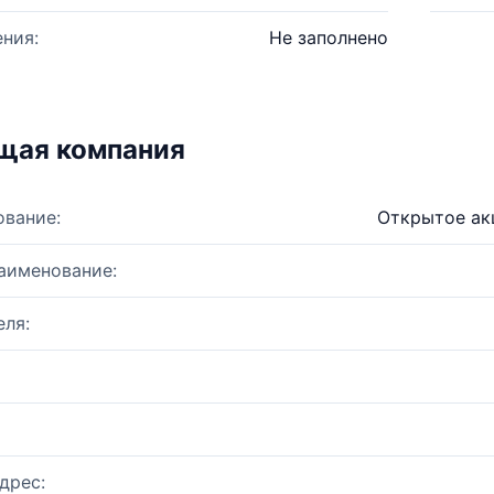
ния:
Не заполнено
щая компания
ование:
Открытое ак
аименование:
ля:
дрес: