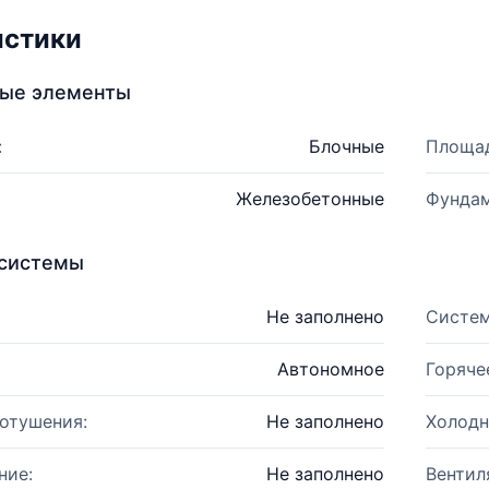
истики
ные элементы
:
Блочные
Площад
Железобетонные
Фундам
системы
Не заполнено
Систем
Автономное
Горяче
отушения:
Не заполнено
Холодн
ние:
Не заполнено
Вентил