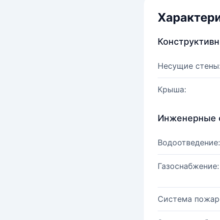
Характер
Конструктив
Несущие стены
Крыша:
Инженерные 
Водоотведение:
Газоснабжение:
Система пожар