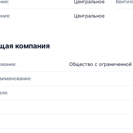
ние:
Центральное
Вентил
ния:
Центральное
щая компания
ование:
Общество с ограниченной 
аименование:
ля: