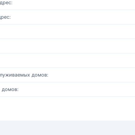
дрес:
рес:
служиваемых домов:
 домов: