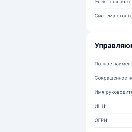
Электроснабже
Система отопле
Управляю
Полное наимен
Сокращенное н
Имя руководите
ИНН:
ОГРН: