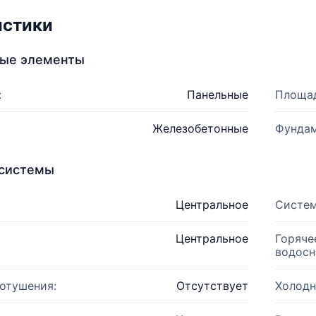
истики
ные элементы
:
Панельные
Площад
Железобетонные
Фундам
системы
Центральное
Систем
Центральное
Горяче
водосн
отушения:
Отсутствует
Холодн