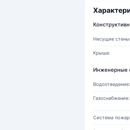
Характер
Конструктив
Несущие стены
Крыша:
Инженерные 
Водоотведение:
Газоснабжение:
Система пожар