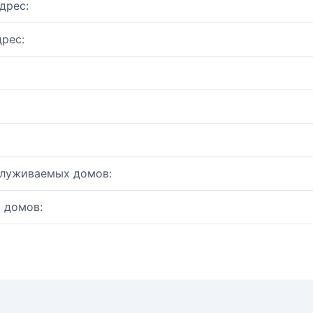
дрес:
рес:
служиваемых домов:
 домов: