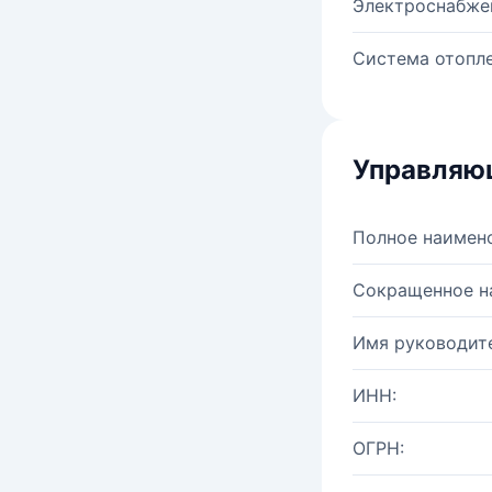
Электроснабже
Система отопле
Управляю
Полное наимен
Сокращенное н
Имя руководите
ИНН:
ОГРН: