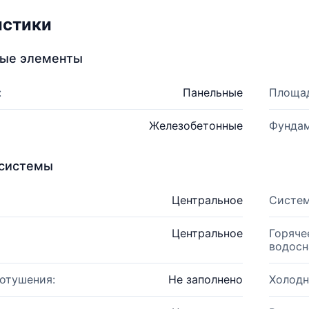
истики
ные элементы
:
Панельные
Площад
Железобетонные
Фундам
системы
Центральное
Систем
Центральное
Горяче
водосн
отушения:
Не заполнено
Холодн