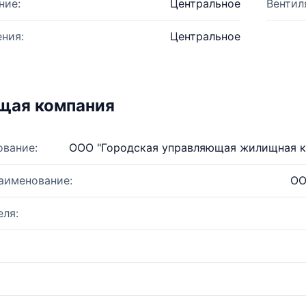
ние:
Центральное
Вентил
ния:
Центральное
щая компания
ование:
ООО "Городская управляющая жилищная к
аименование:
ОО
ля: