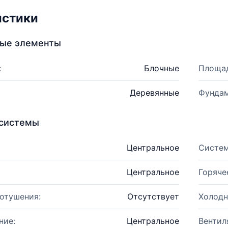
истики
ные элементы
:
Блочные
Площад
Деревянные
Фундам
системы
Центральное
Систем
Центральное
Горяче
отушения:
Отсутствует
Холодн
ние:
Центральное
Вентил