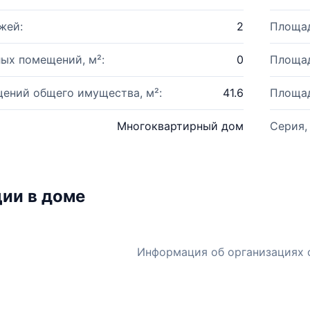
жей:
2
Площад
ых помещений, м²:
0
Площад
ений общего имущества, м²:
41.6
Площад
Многоквартирный дом
Серия,
ии в доме
Информация об организациях 