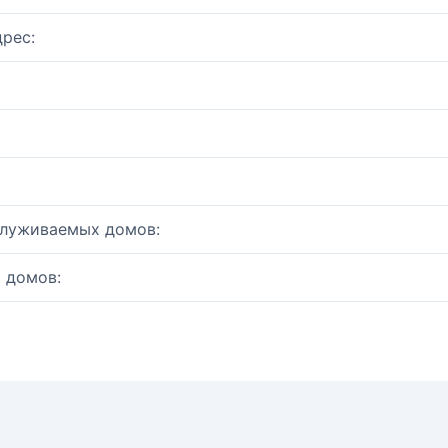
рес:
служиваемых домов:
 домов: