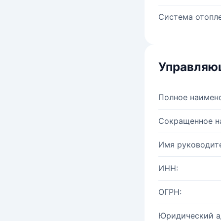
Система отопле
Управляю
Полное наимен
Сокращенное н
Имя руководите
ИНН:
ОГРН:
Юридический а