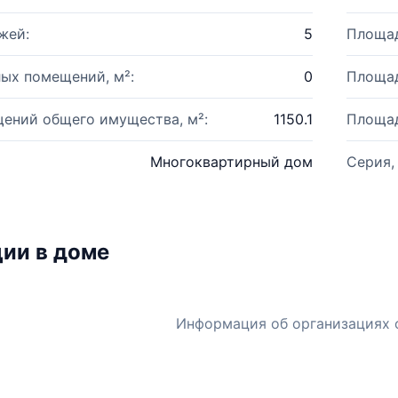
жей:
5
Площад
ых помещений, м²:
0
Площад
ений общего имущества, м²:
1150.1
Площад
Многоквартирный дом
Серия,
ии в доме
Информация об организациях 