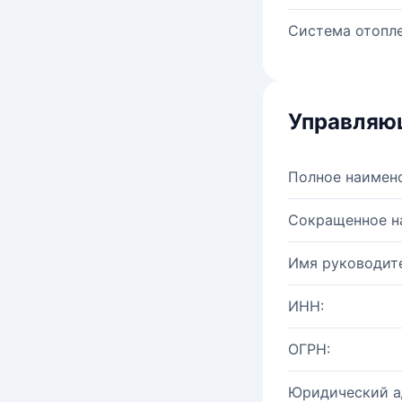
Система отопле
Управляю
Полное наимен
Сокращенное н
Имя руководите
ИНН:
ОГРН:
Юридический а