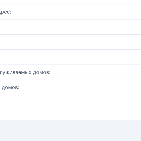
рес:
служиваемых домов:
 домов: