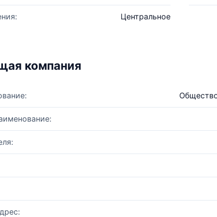
ния:
Центральное
щая компания
ование:
Общество
аименование:
ля:
дрес: