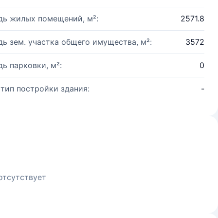
ь жилых помещений, м²:
2571.8
ь зем. участка общего имущества, м²:
3572
ь парковки, м²:
0
 тип постройки здания:
-
отсутствует