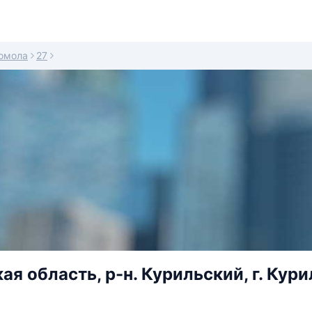
омола
27
ая область, р-н. Курильский, г. Кур