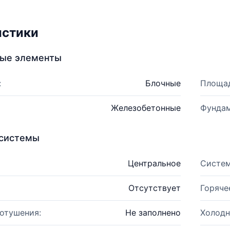
истики
ные элементы
:
Блочные
Площад
Железобетонные
Фундам
системы
Центральное
Систем
Отсутствует
Горяче
отушения:
Не заполнено
Холодн