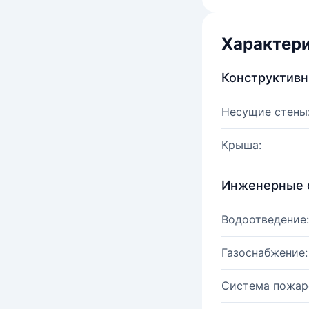
Характер
Конструктив
Несущие стены
Крыша:
Инженерные 
Водоотведение:
Газоснабжение:
Система пожар