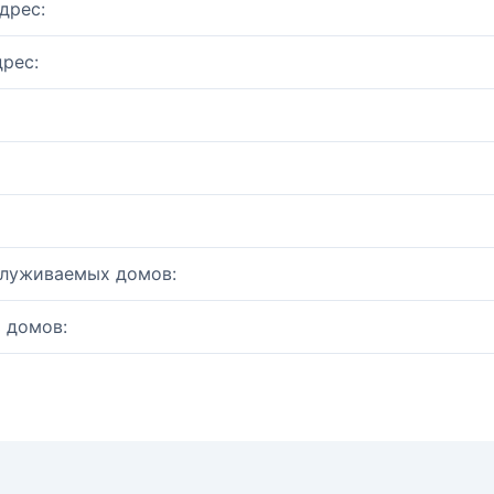
дрес:
рес:
служиваемых домов:
 домов: