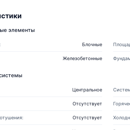
истики
ные элементы
:
Блочные
Площад
Железобетонные
Фундам
системы
Центральное
Систем
Отсутствует
Горяче
отушения:
Отсутствует
Холодн