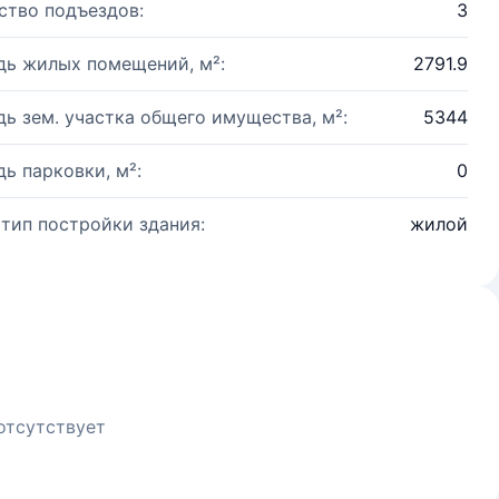
ство подъездов:
3
ь жилых помещений, м²:
2791.9
ь зем. участка общего имущества, м²:
5344
ь парковки, м²:
0
 тип постройки здания:
жилой
отсутствует