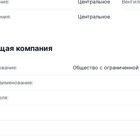
ние:
Центральное
Вентил
ния:
Центральное
щая компания
ование:
Общество с ограниченной
аименование:
ля: