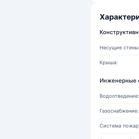
Характер
Конструктив
Несущие стены
Крыша:
Инженерные 
Водоотведение:
Газоснабжение:
Система пожар