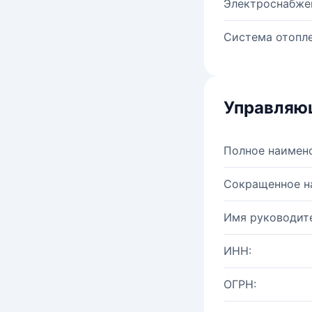
Электроснабже
Система отопле
Управляю
Полное наимен
Сокращенное н
Имя руководите
ИНН:
ОГРН: