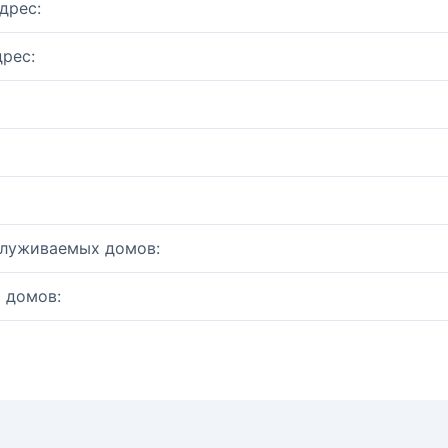
дрес:
рес:
служиваемых домов:
 домов: