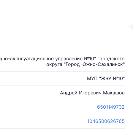
щно-эксплуатационное управление №10" городского
округа "Город Южно-Сахалинск"
МУП "ЖЭУ №10"
Андрей Игоревич Макашов
6501149732
1046500626765