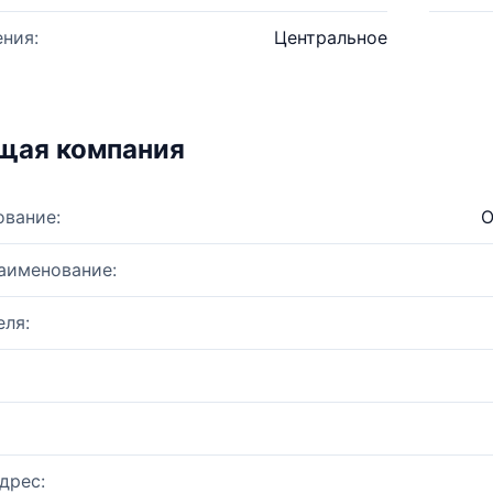
ния:
Центральное
щая компания
ование:
О
аименование:
ля:
дрес: