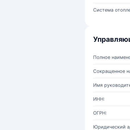
Система отопле
Управляю
Полное наимен
Сокращенное н
Имя руководите
ИНН:
ОГРН:
Юридический а