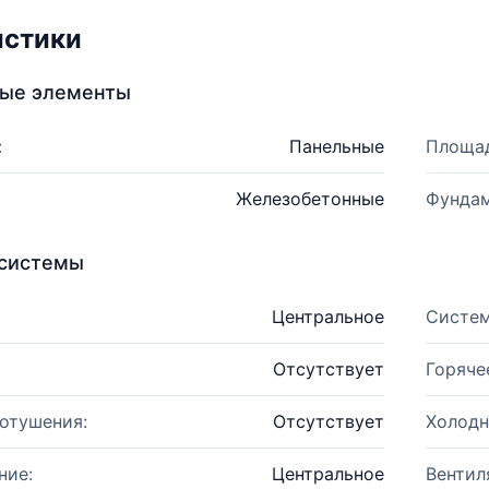
истики
ные элементы
:
Панельные
Площад
Железобетонные
Фундам
системы
Центральное
Систем
Отсутствует
Горяче
отушения:
Отсутствует
Холодн
ние:
Центральное
Вентил