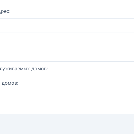
рес:
служиваемых домов:
 домов: