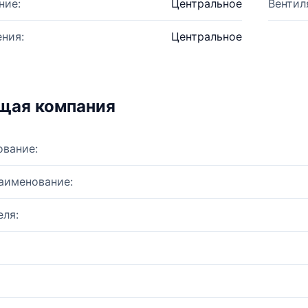
ние:
Центральное
Вентил
ния:
Центральное
щая компания
ование:
аименование:
ля: