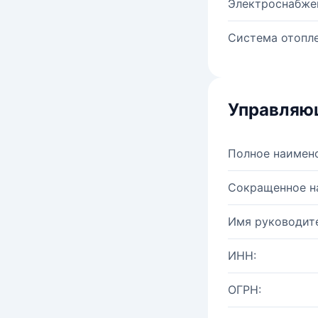
Электроснабже
Система отопле
Управляю
Полное наимен
Сокращенное н
Имя руководите
ИНН:
ОГРН: