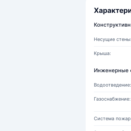
Характер
Конструктив
Несущие стены
Крыша:
Инженерные 
Водоотведение:
Газоснабжение:
Система пожар