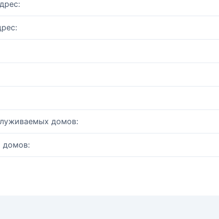
дрес:
рес:
служиваемых домов:
 домов: