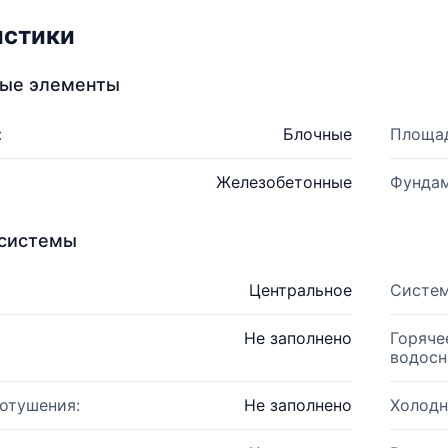
истики
ные элементы
:
Блочные
Площад
Железобетонные
Фундам
системы
Центральное
Систем
Не заполнено
Горяче
водосн
отушения:
Не заполнено
Холодн