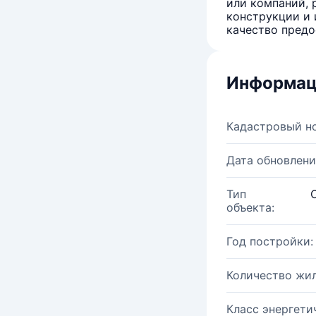
или компаний, 
конструкции и 
качество предо
Информац
Кадастровый н
Дата обновлени
Тип
объекта:
Год постройки:
Количество жи
Класс энергети