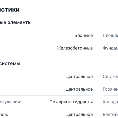
истики
ные элементы
:
Блочные
Площад
Железобетонные
Фундам
системы
Центральное
Систем
Центральное
Горяче
отушения:
Пожарные гидранты
Холодн
ние:
Центральное
Вентил