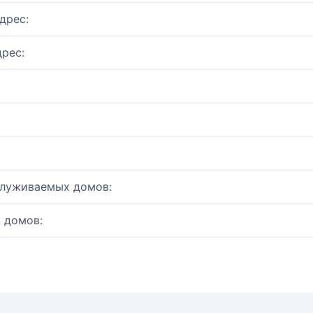
дрес:
рес:
служиваемых домов:
 домов: