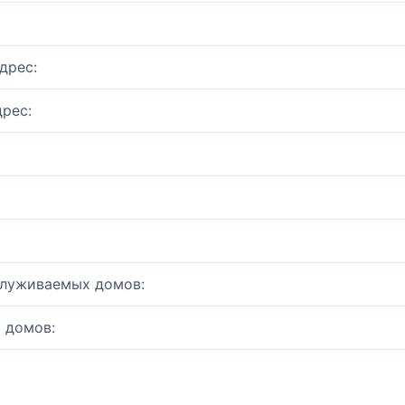
дрес:
рес:
служиваемых домов:
 домов: