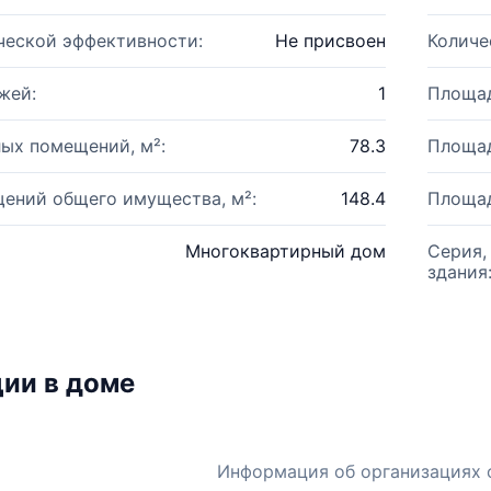
ческой эффективности:
Не присвоен
Количе
жей:
1
Площад
ых помещений, м²:
78.3
Площад
ений общего имущества, м²:
148.4
Площад
Многоквартирный дом
Серия,
здания
ии в доме
Информация об организациях 