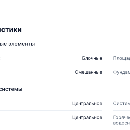
истики
ные элементы
:
Блочные
Площад
Смешанные
Фундам
системы
Центральное
Систем
Центральное
Горяче
водосн