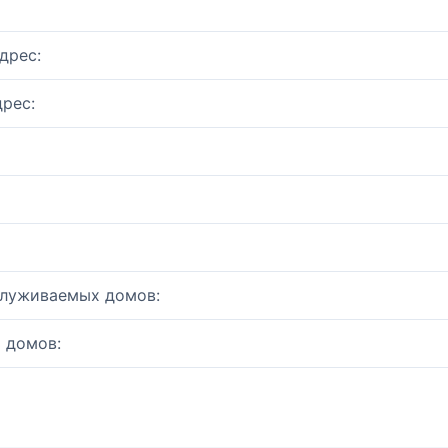
дрес:
рес:
служиваемых домов:
 домов: