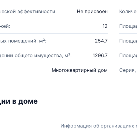
ческой эффективности:
Не присвоен
Количе
жей:
12
Площад
ых помещений, м²:
254.7
Площад
ений общего имущества, м²:
1296.7
Площад
Многоквартирный дом
Серия,
ии в доме
Информация об организациях 