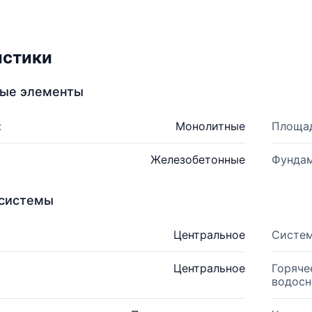
истики
ные элементы
:
Монолитные
Площад
Железобетонные
Фундам
системы
Центральное
Систем
Центральное
Горяче
водосн