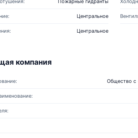
отушения:
Пожарные гидранты
Холодн
ние:
Центральное
Вентил
ния:
Центральное
щая компания
ование:
Общество с 
аименование:
ля: