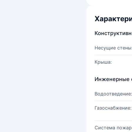
Характер
Конструктив
Несущие стены
Крыша:
Инженерные 
Водоотведение:
Газоснабжение:
Система пожар