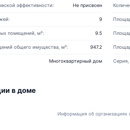
ческой эффективности:
Не присвоен
Количе
жей:
9
Площад
ых помещений, м²:
9.5
Площад
ений общего имущества, м²:
947.2
Площад
Многоквартирный дом
Серия,
ии в доме
Информация об организациях 