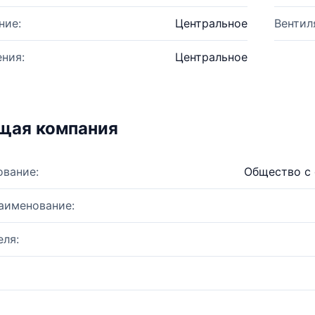
ние:
Центральное
Вентил
ния:
Центральное
щая компания
ование:
Общество с 
аименование:
ля: