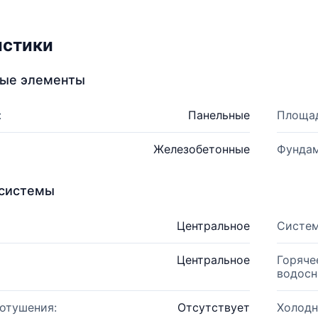
истики
ные элементы
:
Панельные
Площад
Железобетонные
Фундам
системы
Центральное
Систем
Центральное
Горяче
водосн
отушения:
Отсутствует
Холодн