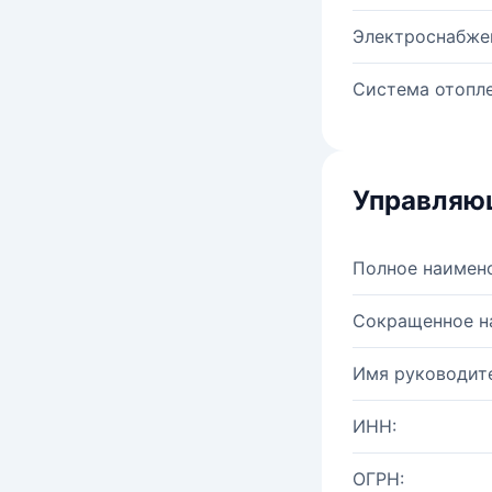
Электроснабже
Система отопле
Управляю
Полное наимен
Сокращенное н
Имя руководите
ИНН:
ОГРН: