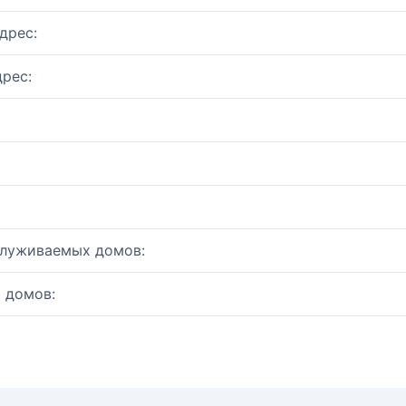
дрес:
рес:
служиваемых домов:
 домов: