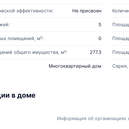
ческой эффективности:
Не присвоен
Количе
жей:
5
Площад
ых помещений, м²:
0
Площад
ений общего имущества, м²:
277.3
Площад
Многоквартирный дом
Серия,
ии в доме
Информация об организациях 