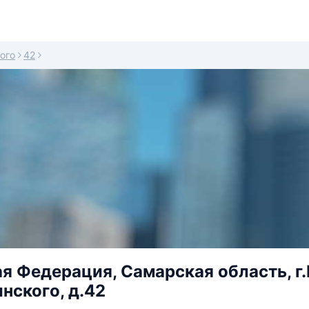
ого
42
я Федерация, Самарская область, г
нского, д.42