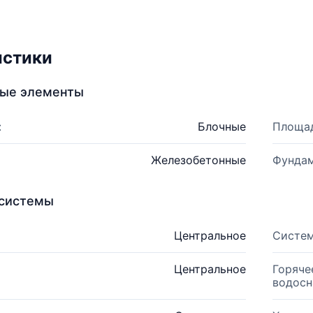
истики
ные элементы
:
Блочные
Площад
Железобетонные
Фундам
системы
Центральное
Систем
Центральное
Горяче
водосн