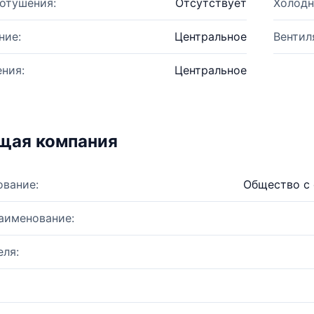
отушения:
Отсутствует
Холодн
ние:
Центральное
Вентил
ния:
Центральное
щая компания
ование:
Общество с 
аименование:
ля: