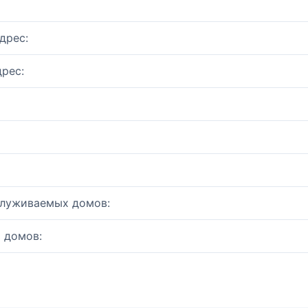
дрес:
рес:
служиваемых домов:
 домов: