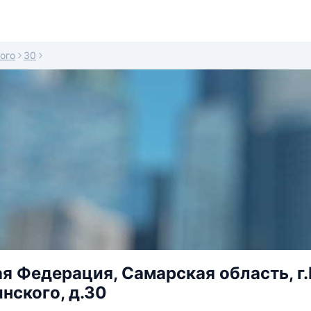
ого
30
я Федерация, Самарская область, г
нского, д.30