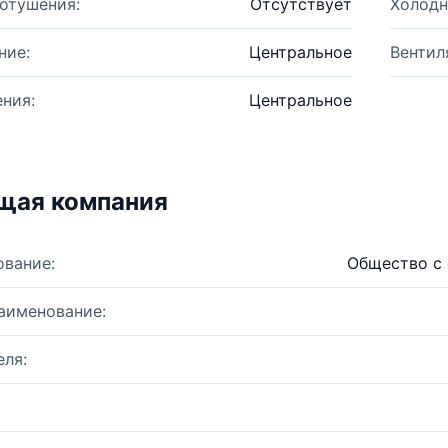
отушения:
Отсутствует
Холодн
ние:
Центральное
Вентил
ния:
Центральное
щая компания
ование:
Общество с 
аименование:
ля: