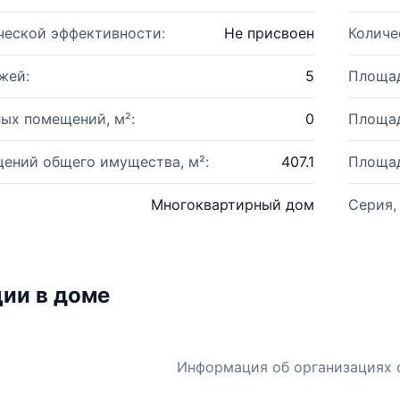
ческой эффективности:
Не присвоен
Количе
жей:
5
Площад
ых помещений, м²:
0
Площад
ений общего имущества, м²:
407.1
Площад
Многоквартирный дом
Серия,
ии в доме
Информация об организациях 