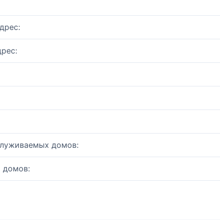
дрес:
рес:
служиваемых домов:
 домов: