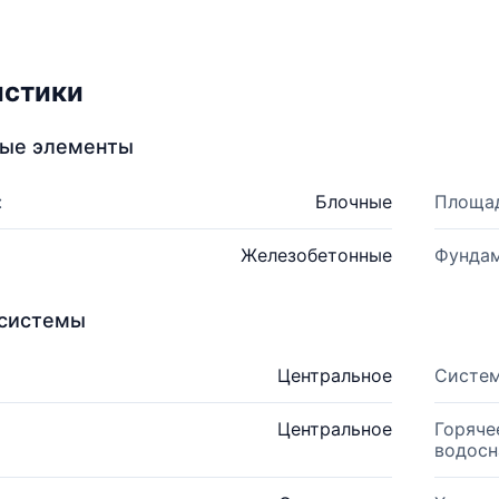
истики
ные элементы
:
Блочные
Площад
Железобетонные
Фундам
системы
Центральное
Систем
Центральное
Горяче
водосн