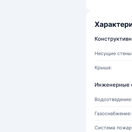
Характер
Конструктив
Несущие стены
Крыша:
Инженерные 
Водоотведение:
Газоснабжение:
Система пожар