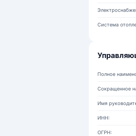
Электроснабже
Система отопле
Управляю
Полное наимен
Сокращенное н
Имя руководите
ИНН:
ОГРН: