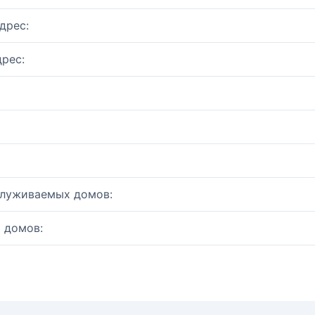
дрес:
рес:
служиваемых домов:
 домов: