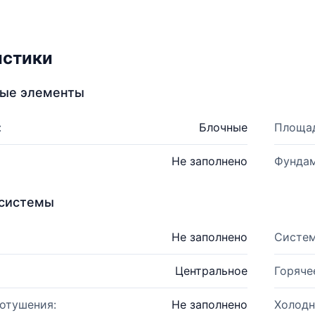
истики
ные элементы
:
Блочные
Площад
Не заполнено
Фундам
системы
Не заполнено
Систем
Центральное
Горяче
отушения:
Не заполнено
Холодн