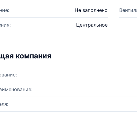
ние:
Не заполнено
Вентил
ния:
Центральное
щая компания
ование:
аименование:
ля: