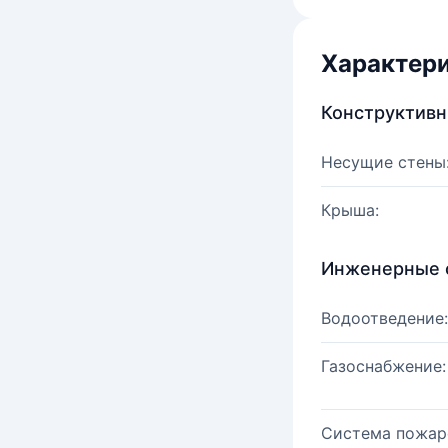
Характер
Конструктив
Несущие стены
Крыша:
Инженерные 
Водоотведение:
Газоснабжение:
Система пожар