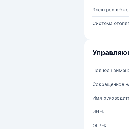
Электроснабже
Система отопле
Управляю
Полное наимен
Сокращенное н
Имя руководите
ИНН:
ОГРН: