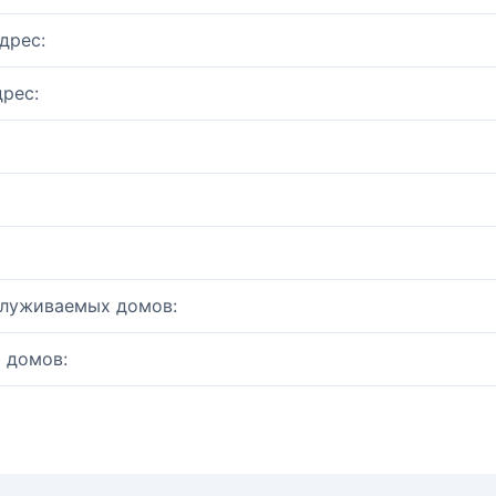
дрес:
рес:
служиваемых домов:
 домов: