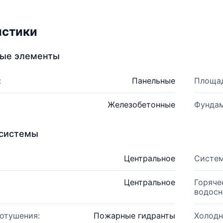
истики
ные элементы
:
Панельные
Площад
Железобетонные
Фундам
системы
Центральное
Систем
Центральное
Горяче
водосн
отушения:
Пожарные гидранты
Холодн