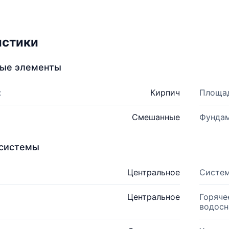
истики
ные элементы
:
Кирпич
Площад
Смешанные
Фундам
системы
Центральное
Систем
Центральное
Горяче
водосн