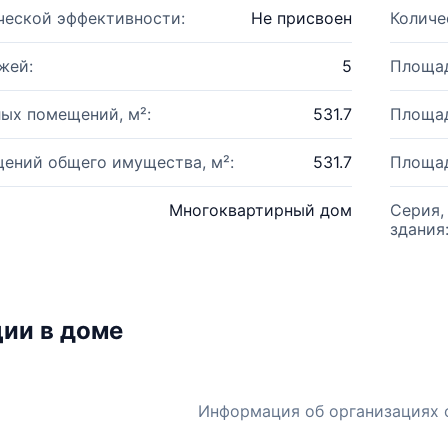
ческой эффективности:
Не присвоен
Количе
жей:
5
Площад
ых помещений, м²:
531.7
Площад
ений общего имущества, м²:
531.7
Площад
Многоквартирный дом
Серия,
здания
ии в доме
Информация об организациях 