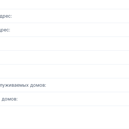
дрес:
рес:
служиваемых домов:
 домов: