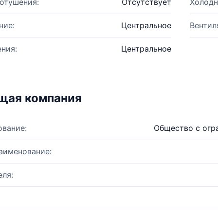
отушения:
Отсутствует
Холодн
ние:
Центральное
Вентил
ния:
Центральное
щая компания
ование:
Общество с огр
аименование:
ля: