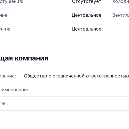
отушения:
Отсутствует
Холодн
ние:
Центральное
Вентил
ния:
Центральное
щая компания
ование:
Общество с ограниченной ответственность
аименование:
ля: