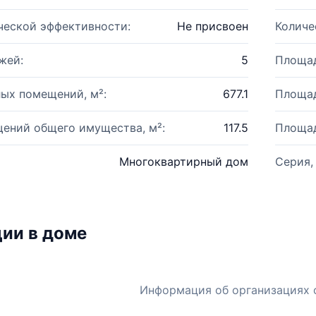
ческой эффективности:
Не присвоен
Количе
жей:
5
Площад
ых помещений, м²:
677.1
Площад
ений общего имущества, м²:
117.5
Площад
Многоквартирный дом
Серия,
ии в доме
Информация об организациях 