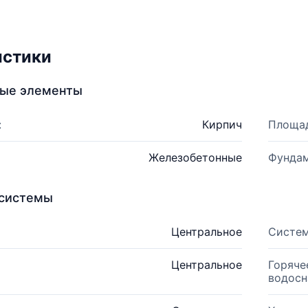
истики
ные элементы
:
Кирпич
Площад
Железобетонные
Фундам
системы
Центральное
Систем
Центральное
Горяче
водосн