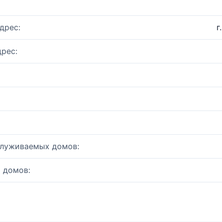
дрес:
г
рес:
служиваемых домов:
 домов: