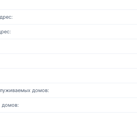
дрес:
рес:
служиваемых домов:
 домов: