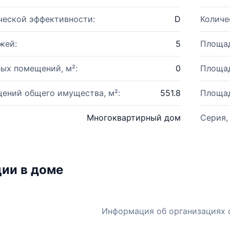
ческой эффективности:
D
Количе
жей:
5
Площад
ых помещений, м²:
0
Площад
ений общего имущества, м²:
551.8
Площад
Многоквартирный дом
Серия,
ии в доме
Информация об организациях 