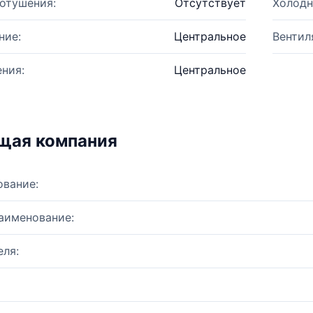
отушения:
Отсутствует
Холодн
ние:
Центральное
Вентил
ния:
Центральное
щая компания
ование:
аименование:
ля: