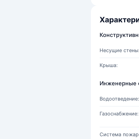
Характер
Конструктив
Несущие стены
Крыша:
Инженерные 
Водоотведение:
Газоснабжение:
Система пожар