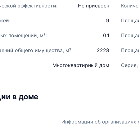
ческой эффективности:
Не присвоен
Количе
жей:
9
Площад
ых помещений, м²:
0.1
Площад
ений общего имущества, м²:
2228
Площад
Многоквартирный дом
Серия,
ии в доме
Информация об организациях 