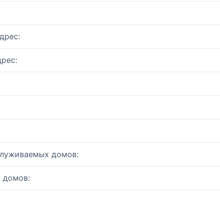
дрес:
рес:
служиваемых домов:
 домов: