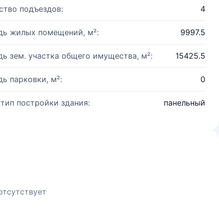
ство подъездов:
4
ь жилых помещений, м²:
9997.5
ь зем. участка общего имущества, м²:
15425.5
ь парковки, м²:
0
 тип постройки здания:
панельный
отсутствует