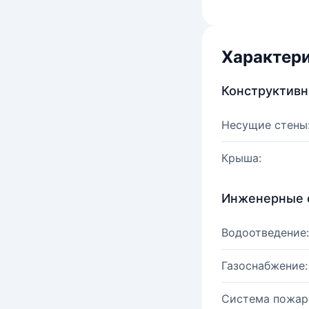
Характер
Конструктив
Несущие стены
Крыша:
Инженерные 
Водоотведение:
Газоснабжение:
Система пожар