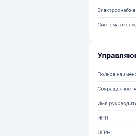
Электроснабже
Система отопле
Управляю
Полное наимен
Сокращенное н
Имя руководите
ИНН:
ОГРН: