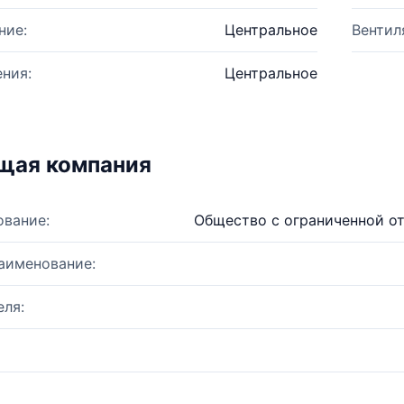
ние:
Центральное
Вентил
ния:
Центральное
щая компания
ование:
Общество с ограниченной о
аименование:
ля: