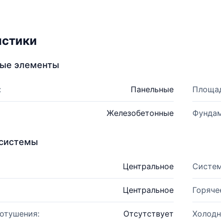
истики
ные элементы
:
Панельные
Площад
Железобетонные
Фундам
системы
Центральное
Систем
Центральное
Горяче
отушения:
Отсутствует
Холодн