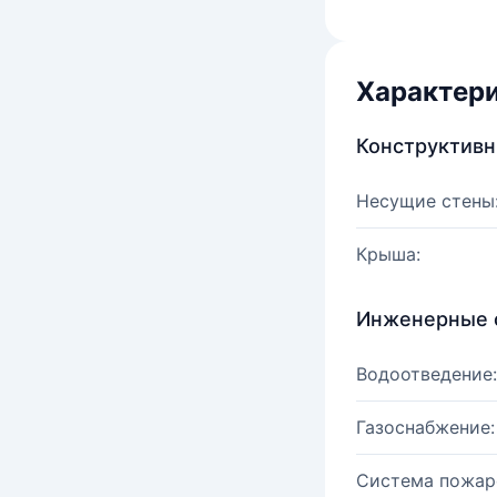
Характер
Конструктив
Несущие стены
Крыша:
Инженерные 
Водоотведение:
Газоснабжение:
Система пожар