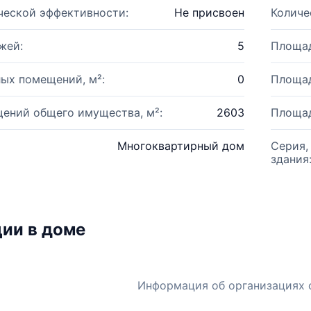
ческой эффективности:
Не присвоен
Количе
жей:
5
Площад
ых помещений, м²:
0
Площад
ений общего имущества, м²:
2603
Площад
Многоквартирный дом
Серия,
здания
ии в доме
Информация об организациях 