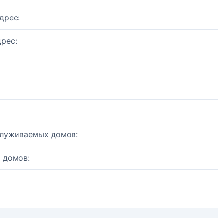
дрес:
рес:
служиваемых домов:
 домов: