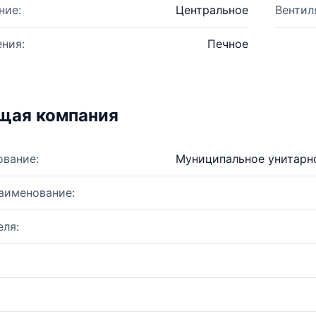
ние:
Центральное
Вентил
ния:
Печное
щая компания
ование:
Муниципальное унитарн
аименование:
ля: