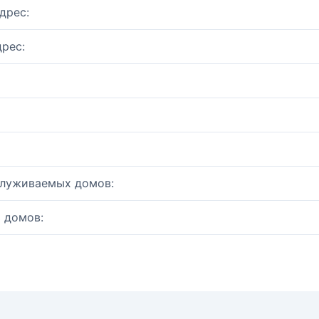
дрес:
рес:
служиваемых домов:
 домов: