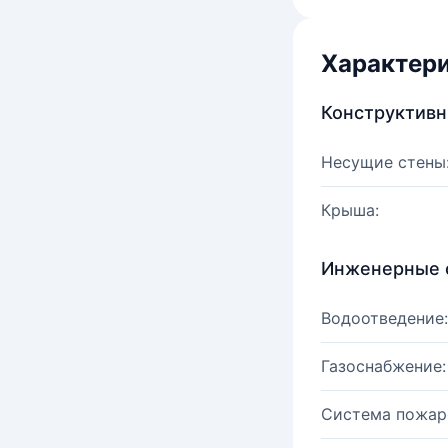
Характер
Конструктив
Несущие стены
Крыша:
Инженерные 
Водоотведение:
Газоснабжение:
Система пожар