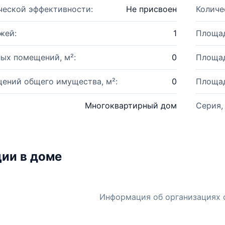
ческой эффективности:
Не присвоен
Количе
жей:
1
Площад
ых помещений, м²:
0
Площад
ений общего имущества, м²:
0
Площад
Многоквартирный дом
Серия,
ии в доме
Информация об организациях 