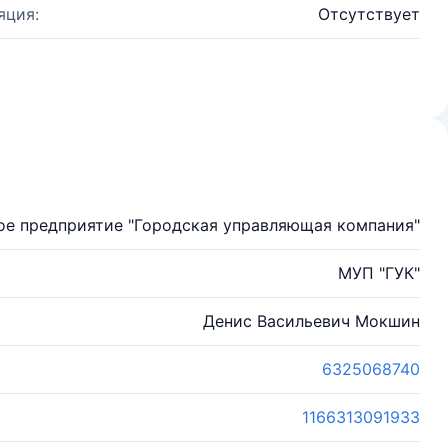
яция:
Отсутствует
ое предприятие "Городская управляющая компания"
МУП "ГУК"
Денис Васильевич Мокшин
6325068740
1166313091933