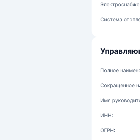
Электроснабже
Система отопле
Управляю
Полное наимен
Сокращенное н
Имя руководите
ИНН:
ОГРН: