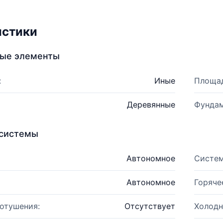
истики
ные элементы
:
Иные
Площад
Деревянные
Фундам
системы
Автономное
Систем
Автономное
Горяче
отушения:
Отсутствует
Холодн