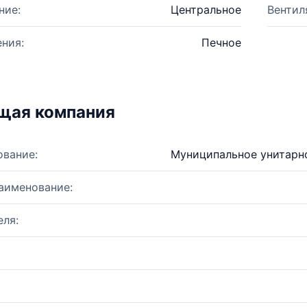
ние:
Центральное
Вентил
ния:
Печное
щая компания
ование:
Муниципальное унитарн
аименование:
ля: