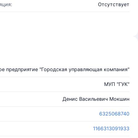
яция:
Отсутствует
ое предприятие "Городская управляющая компания"
МУП "ГУК"
Денис Васильевич Мокшин
6325068740
1166313091933