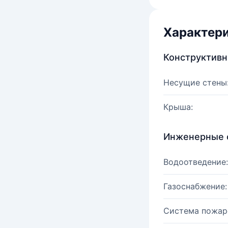
Характер
Конструктив
Несущие стены
Крыша:
Инженерные 
Водоотведение:
Газоснабжение:
Система пожар