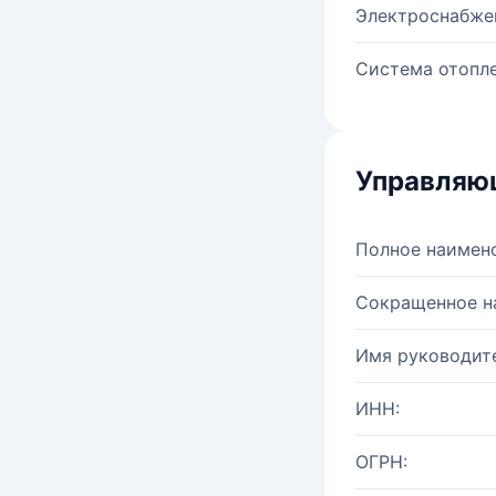
Электроснабже
Система отопле
Управляю
Полное наимен
Сокращенное н
Имя руководите
ИНН:
ОГРН: