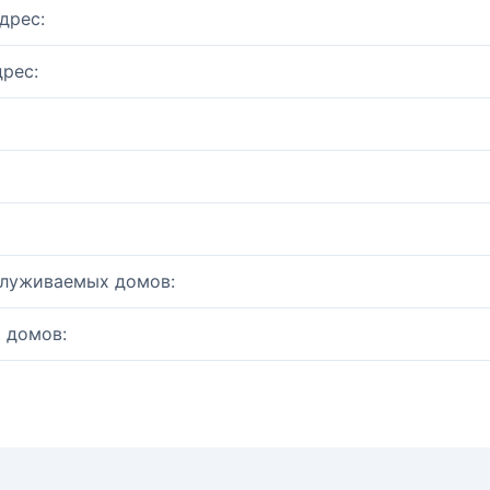
дрес:
рес:
служиваемых домов:
 домов: