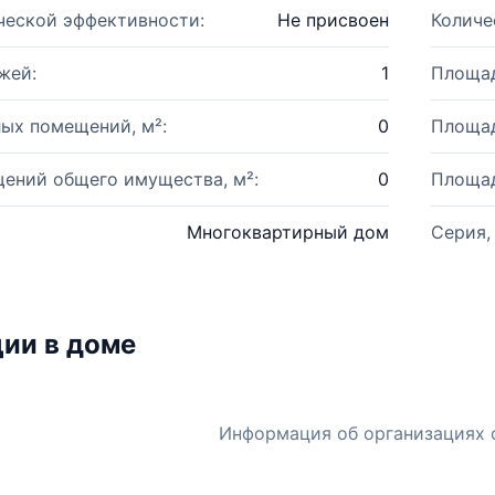
ческой эффективности:
Не присвоен
Количе
жей:
1
Площад
ых помещений, м²:
0
Площад
ений общего имущества, м²:
0
Площад
Многоквартирный дом
Серия,
ии в доме
Информация об организациях 