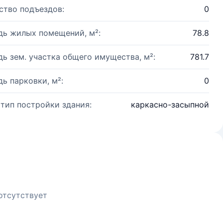
ство подъездов:
0
ь жилых помещений, м²:
78.8
ь зем. участка общего имущества, м²:
781.7
ь парковки, м²:
0
 тип постройки здания:
каркасно-засыпной
отсутствует