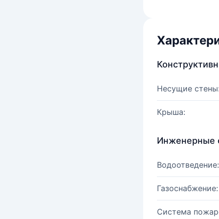
Характер
Конструктив
Несущие стены
Крыша:
Инженерные 
Водоотведение:
Газоснабжение:
Система пожар