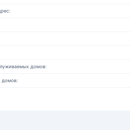
рес:
служиваемых домов:
 домов: