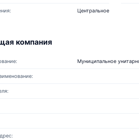
ния:
Центральное
щая компания
ование:
Муниципальное унитарн
аименование:
ля:
дрес: