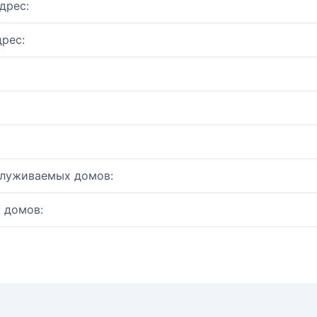
дрес:
рес:
служиваемых домов:
 домов: