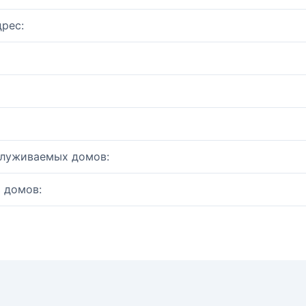
рес:
служиваемых домов:
 домов: