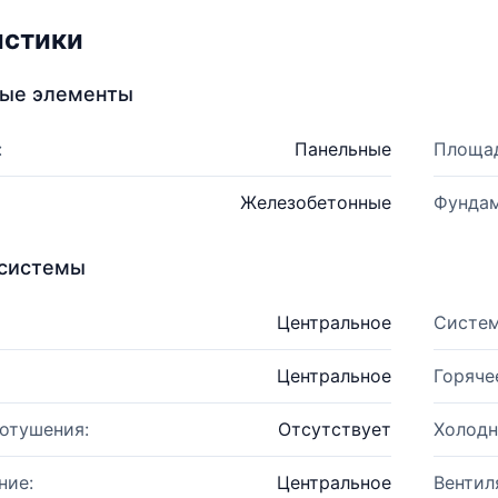
истики
ные элементы
:
Панельные
Площад
Железобетонные
Фундам
системы
Центральное
Систем
Центральное
Горяче
отушения:
Отсутствует
Холодн
ние:
Центральное
Вентил