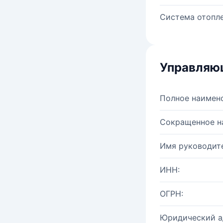
Система отопле
Управляю
Полное наимен
Сокращенное н
Имя руководите
ИНН:
ОГРН:
Юридический а