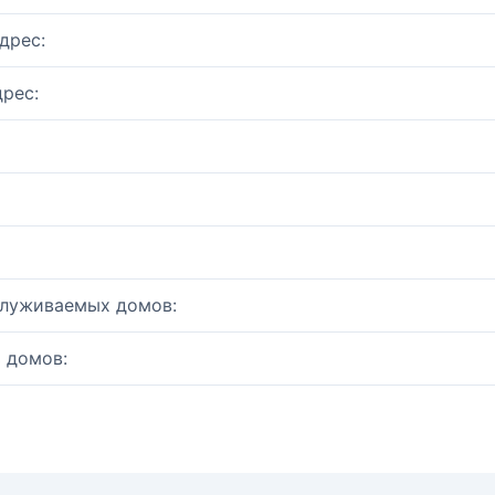
дрес:
рес:
служиваемых домов:
 домов: