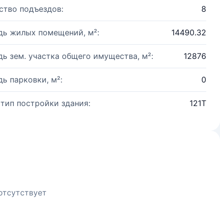
ство подъездов:
8
ь жилых помещений, м²:
14490.32
ь зем. участка общего имущества, м²:
12876
ь парковки, м²:
0
 тип постройки здания:
121Т
отсутствует