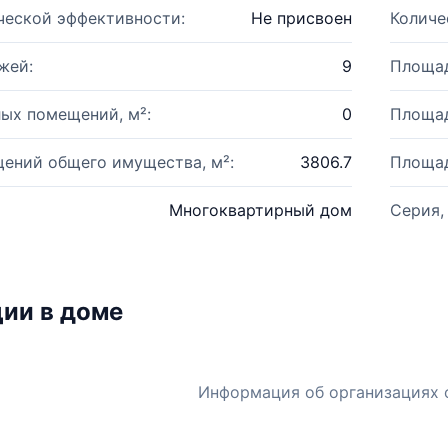
ческой эффективности:
Не присвоен
Количе
жей:
9
Площад
ых помещений, м²:
0
Площад
ений общего имущества, м²:
3806.7
Площад
Многоквартирный дом
Серия,
ии в доме
Информация об организациях 