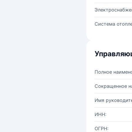
Электроснабже
Система отопле
Управляю
Полное наимен
Сокращенное н
Имя руководите
ИНН:
ОГРН: