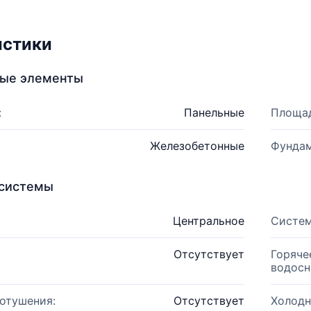
истики
ные элементы
:
Панельные
Площад
Железобетонные
Фундам
системы
Центральное
Систем
Отсутствует
Горяче
водосн
отушения:
Отсутствует
Холодн