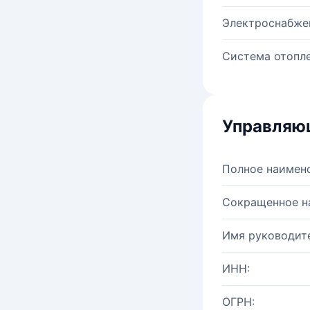
Электроснабже
Система отопле
Управляю
Полное наимен
Сокращенное н
Имя руководите
ИНН:
ОГРН: