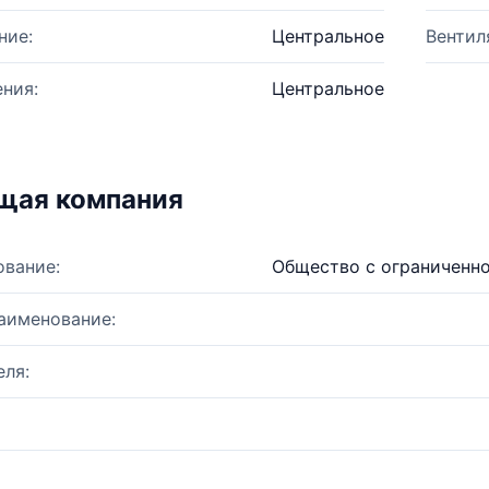
ние:
Центральное
Вентил
ния:
Центральное
щая компания
ование:
Общество с ограниченно
аименование:
ля: