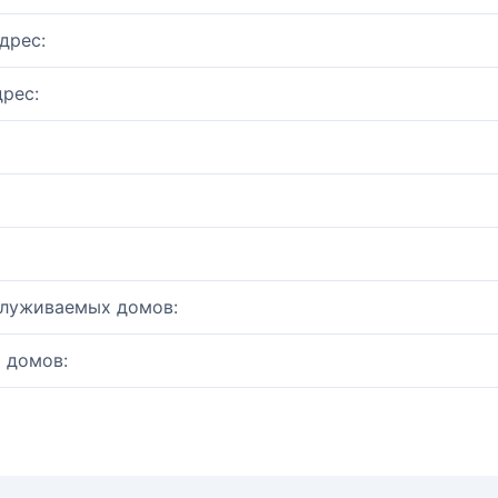
дрес:
рес:
служиваемых домов:
 домов: