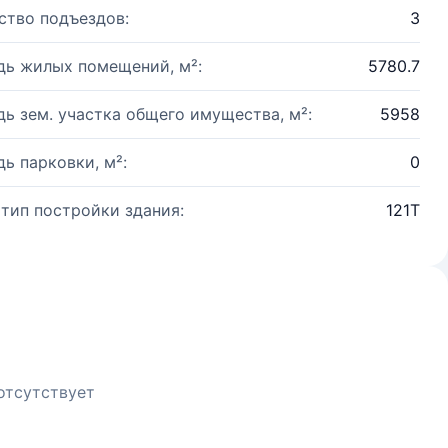
ство подъездов:
3
ь жилых помещений, м²:
5780.7
ь зем. участка общего имущества, м²:
5958
ь парковки, м²:
0
 тип постройки здания:
121Т
отсутствует