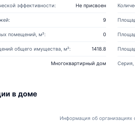
ческой эффективности:
Не присвоен
Количе
жей:
9
Площад
ых помещений, м²:
0
Площад
ений общего имущества, м²:
1418.8
Площад
Многоквартирный дом
Серия,
ии в доме
Информация об организациях 