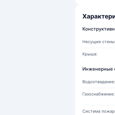
Характер
Конструктив
Несущие стены
Крыша:
Инженерные 
Водоотведение:
Газоснабжение:
Система пожар