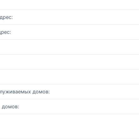
дрес:
рес:
служиваемых домов:
 домов: