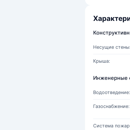
Характер
Конструктив
Несущие стены
Крыша:
Инженерные 
Водоотведение:
Газоснабжение:
Система пожар