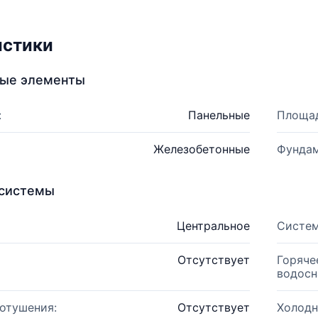
истики
ные элементы
:
Панельные
Площад
Железобетонные
Фундам
системы
Центральное
Систем
Отсутствует
Горяче
водосн
отушения:
Отсутствует
Холодн