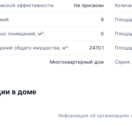
ческой эффективности:
Не присвоен
Количе
жей:
9
Площад
ых помещений, м²:
0
Площад
ений общего имущества, м²:
2470.1
Площад
Многоквартирный дом
Серия,
ии в доме
Информация об организациях 