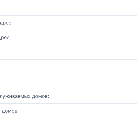
дрес:
рес:
служиваемых домов:
 домов: