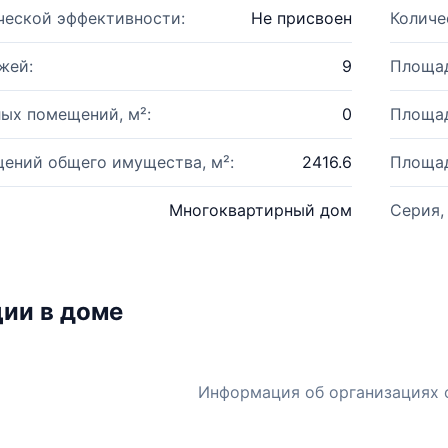
ческой эффективности:
Не присвоен
Количе
жей:
9
Площад
ых помещений, м²:
0
Площад
ений общего имущества, м²:
2416.6
Площад
Многоквартирный дом
Серия,
ии в доме
Информация об организациях 