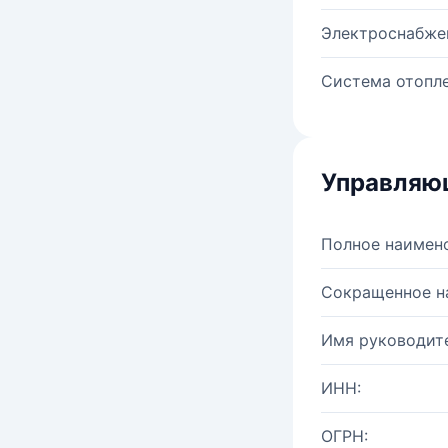
Электроснабже
Система отопле
Управляю
Полное наимен
Сокращенное н
Имя руководите
ИНН:
ОГРН: