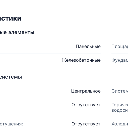
истики
ные элементы
:
Панельные
Площад
Железобетонные
Фундам
системы
Центральное
Систем
Отсутствует
Горяче
водосн
отушения:
Отсутствует
Холодн