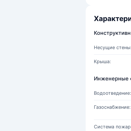
Характер
Конструктив
Несущие стены
Крыша:
Инженерные 
Водоотведение:
Газоснабжение:
Система пожар