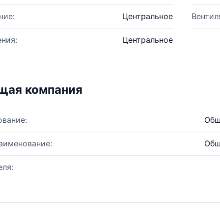
ние:
Центральное
Вентил
ния:
Центральное
щая компания
ование:
Общ
аименование:
Общ
ля: