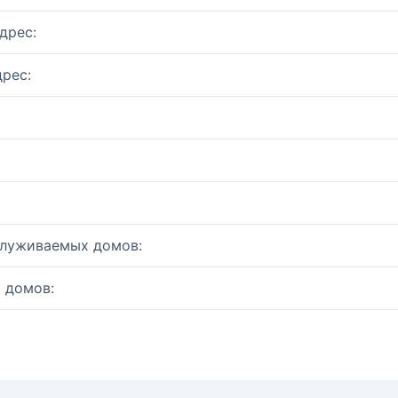
дрес:
рес:
служиваемых домов:
 домов: