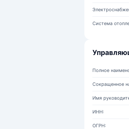
Электроснабже
Система отопле
Управляю
Полное наимен
Сокращенное н
Имя руководите
ИНН:
ОГРН: