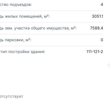
ство подъездов:
4
ь жилых помещений, м²:
3051.1
ь зем. участка общего имущества, м²:
7588.4
ь парковки, м²:
0
 тип постройки здания:
111-121-2
отсутствует