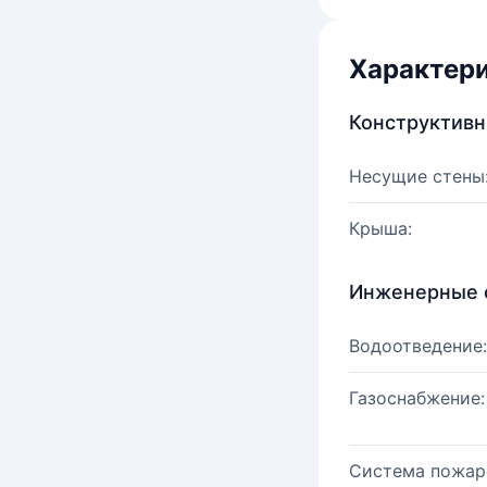
Характер
Конструктив
Несущие стены
Крыша:
Инженерные 
Водоотведение:
Газоснабжение:
Система пожар