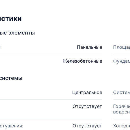
истики
ные элементы
:
Панельные
Площад
Железобетонные
Фундам
системы
Центральное
Систем
Отсутствует
Горяче
водосн
отушения:
Отсутствует
Холодн