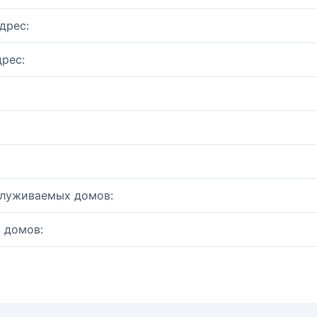
дрес:
рес:
служиваемых домов:
 домов: