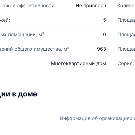
ческой эффективности:
Не присвоен
Количе
жей:
5
Площад
ых помещений, м²:
0
Площад
ений общего имущества, м²:
963
Площад
Многоквартирный дом
Серия,
ии в доме
Информация об организациях 