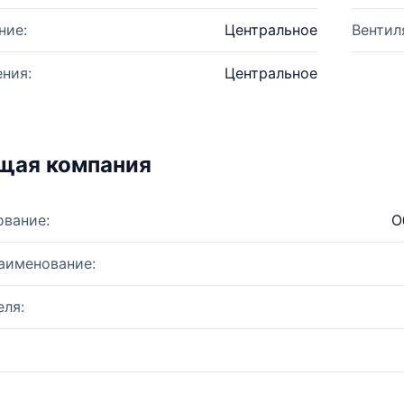
ние:
Центральное
Вентил
ния:
Центральное
щая компания
ование:
О
аименование:
ля: