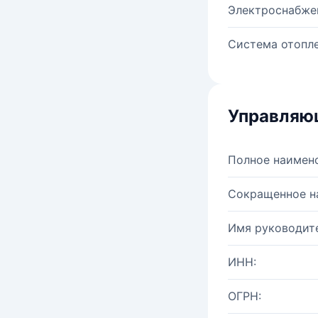
Электроснабже
Система отопле
Управляю
Полное наимен
Сокращенное н
Имя руководите
ИНН:
ОГРН: