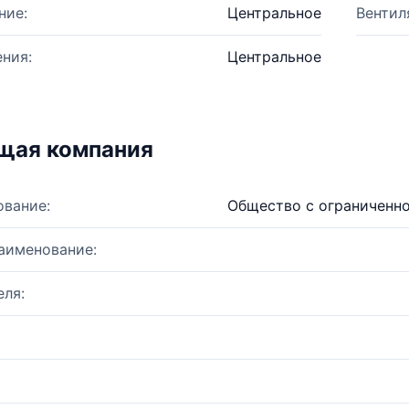
ние:
Центральное
Вентил
ния:
Центральное
щая компания
ование:
Общество с ограниченно
аименование:
ля: