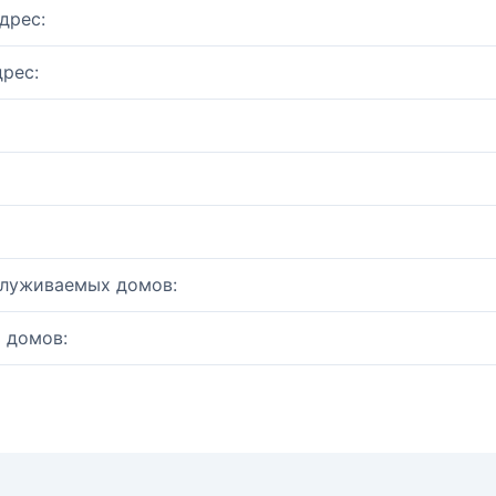
дрес:
рес:
служиваемых домов:
 домов: