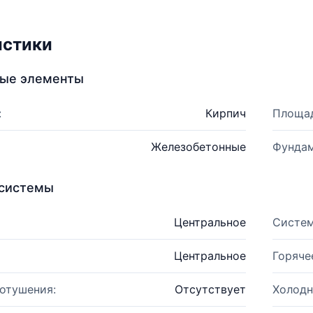
истики
ные элементы
:
Кирпич
Площад
Железобетонные
Фундам
системы
Центральное
Систем
Центральное
Горяче
отушения:
Отсутствует
Холодн