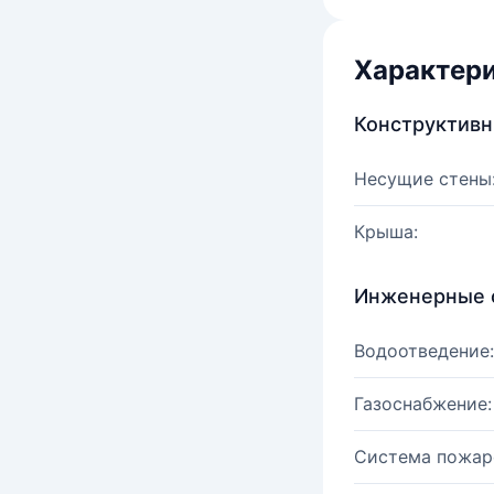
Характер
Конструктив
Несущие стены
Крыша:
Инженерные 
Водоотведение:
Газоснабжение:
Система пожар