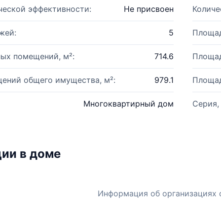
ческой эффективности:
Не присвоен
Количе
жей:
5
Площад
ых помещений, м²:
714.6
Площад
ений общего имущества, м²:
979.1
Площад
Многоквартирный дом
Серия,
ии в доме
Информация об организациях 