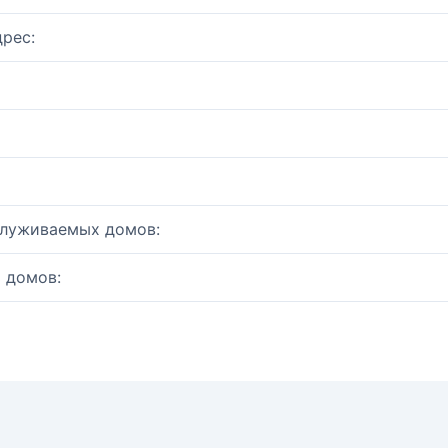
рес:
служиваемых домов:
 домов: