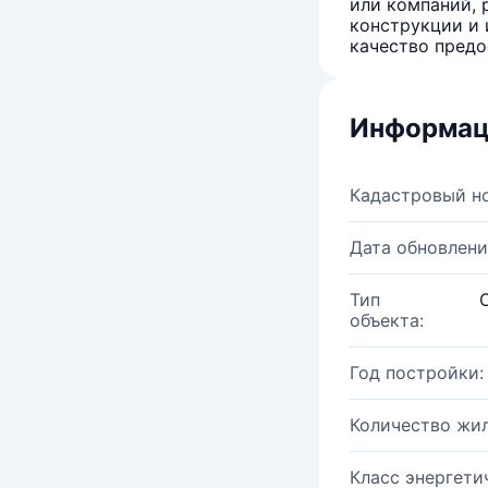
или компаний, 
конструкции и 
качество предо
Информац
Кадастровый н
Дата обновлени
Тип
объекта:
Год постройки:
Количество жи
Класс энергети