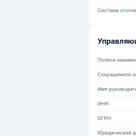
Система отопле
Управляю
Полное наимен
Сокращенное н
Имя руководите
ИНН:
ОГРН:
Юридический а