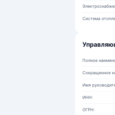
Электроснабже
Система отопле
Управляю
Полное наимен
Сокращенное н
Имя руководите
ИНН:
ОГРН: