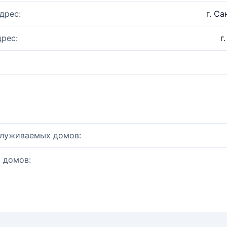
дрес:
г. Са
рес:
г
служиваемых домов:
 домов: