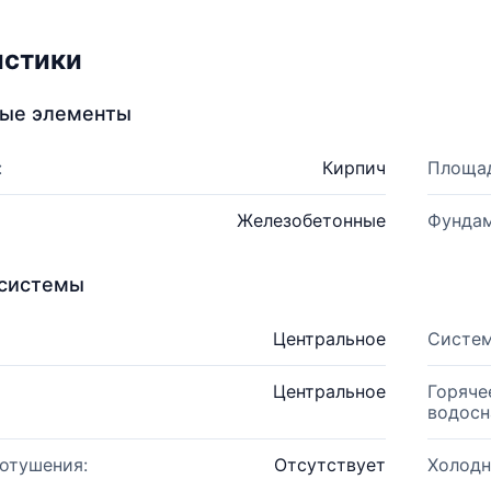
истики
ные элементы
:
Кирпич
Площад
Железобетонные
Фундам
системы
Центральное
Систем
Центральное
Горяче
водосн
отушения:
Отсутствует
Холодн