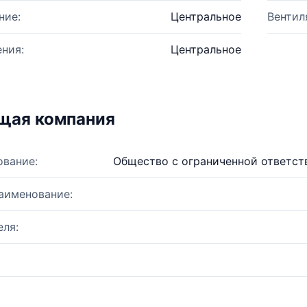
ние:
Центральное
Вентил
ния:
Центральное
щая компания
ование:
Общество с ограниченной ответс
аименование:
ля: