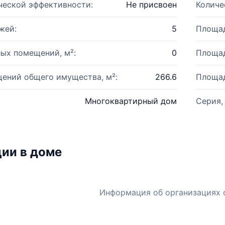
ческой эффективности:
Не присвоен
Количе
жей:
5
Площад
ых помещений, м²:
0
Площад
ений общего имущества, м²:
266.6
Площад
Многоквартирный дом
Серия,
ии в доме
Информация об организациях 