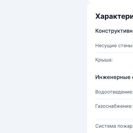
Характер
Конструктив
Несущие стены
Крыша:
Инженерные 
Водоотведение:
Газоснабжение:
Система пожар