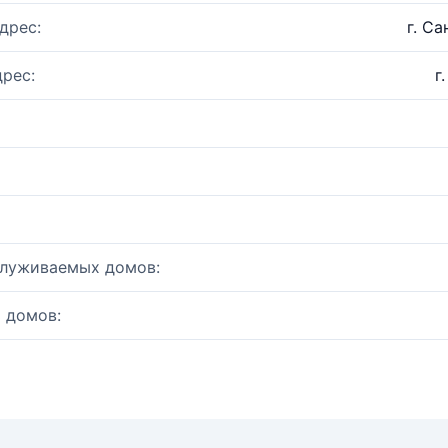
дрес:
г. Са
рес:
г
служиваемых домов:
 домов: