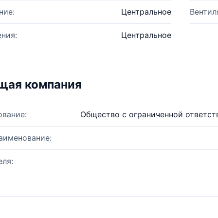
ние:
Центральное
Вентил
ния:
Центральное
щая компания
ование:
Общество с ограниченной ответс
аименование:
ля: