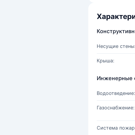
Характер
Конструктив
Несущие стены
Крыша:
Инженерные 
Водоотведение:
Газоснабжение:
Система пожар