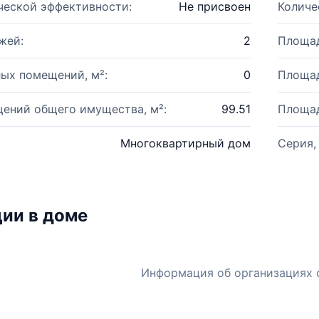
ческой эффективности:
Не присвоен
Количе
жей:
2
Площад
ых помещений, м²:
0
Площад
ений общего имущества, м²:
99.51
Площад
Многоквартирный дом
Серия,
ии в доме
Информация об организациях 