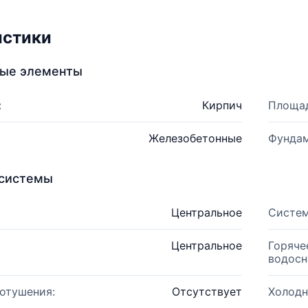
истики
ные элементы
:
Кирпич
Площад
Железобетонные
Фундам
системы
Центральное
Систем
Центральное
Горяче
водосн
отушения:
Отсутствует
Холодн