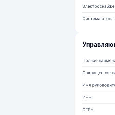
Электроснабже
Система отопле
Управляю
Полное наимен
Сокращенное н
Имя руководите
ИНН:
ОГРН: