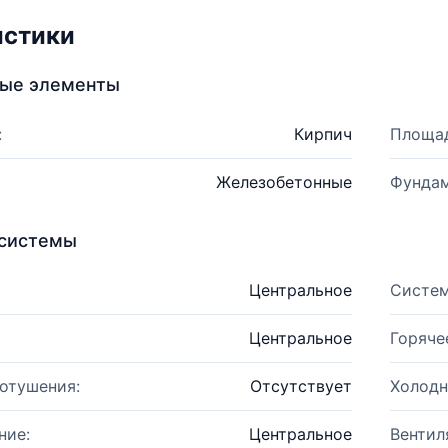
истики
ные элементы
:
Кирпич
Площад
Железобетонные
Фундам
системы
Центральное
Систем
Центральное
Горяче
отушения:
Отсутствует
Холодн
ние:
Центральное
Вентил