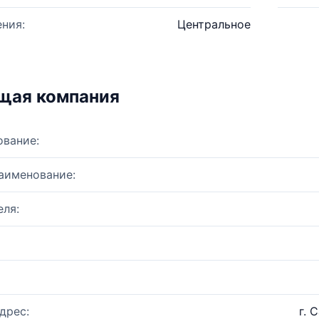
ния:
Центральное
щая компания
ование:
аименование:
ля:
дрес:
г. 