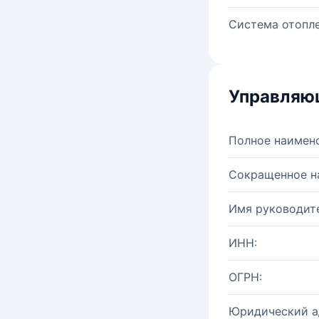
Система отопле
Управляю
Полное наимен
Сокращенное н
Имя руководите
ИНН:
ОГРН:
Юридический а