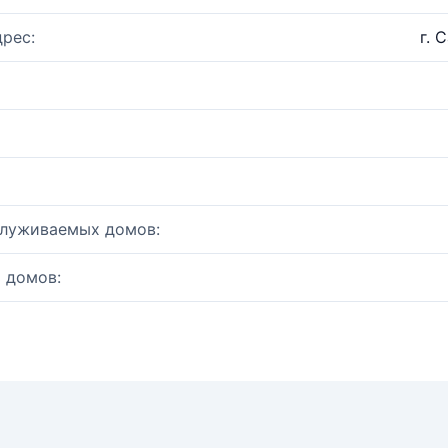
рес:
г. 
служиваемых домов:
 домов: