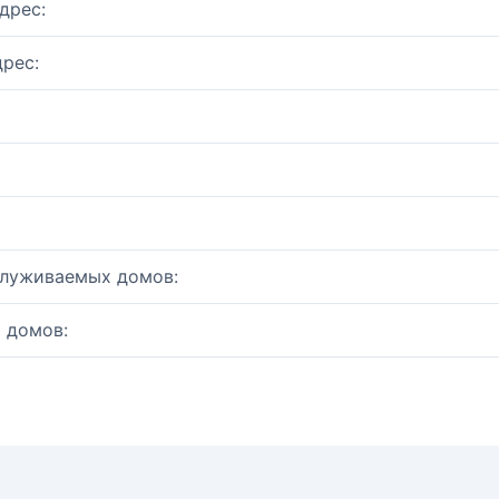
дрес:
рес:
служиваемых домов:
 домов: