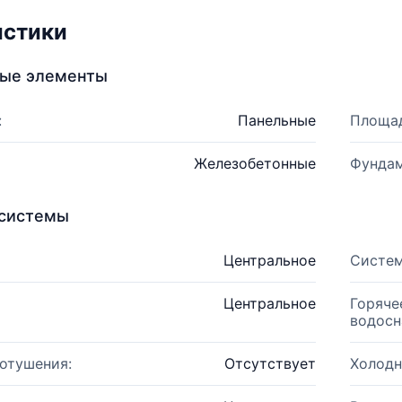
истики
ные элементы
:
Панельные
Площад
Железобетонные
Фундам
системы
Центральное
Систем
Центральное
Горяче
водосн
отушения:
Отсутствует
Холодн