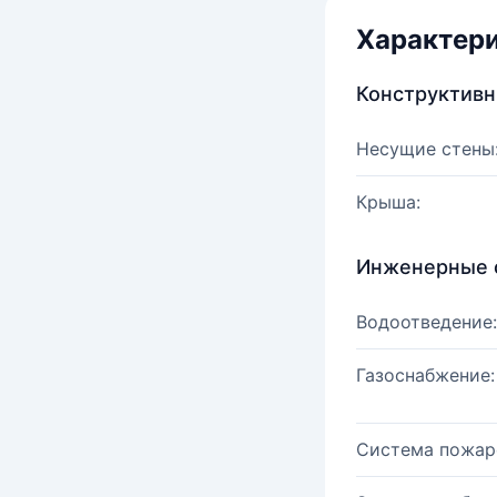
Характер
Конструктив
Несущие стены
Крыша:
Инженерные 
Водоотведение:
Газоснабжение:
Система пожар