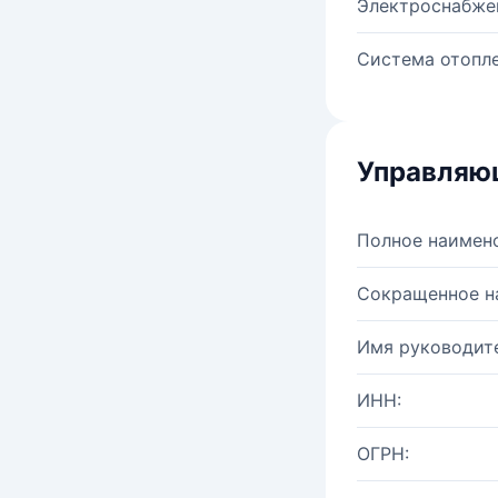
Электроснабже
Система отопле
Управляю
Полное наимен
Сокращенное н
Имя руководите
ИНН:
ОГРН: