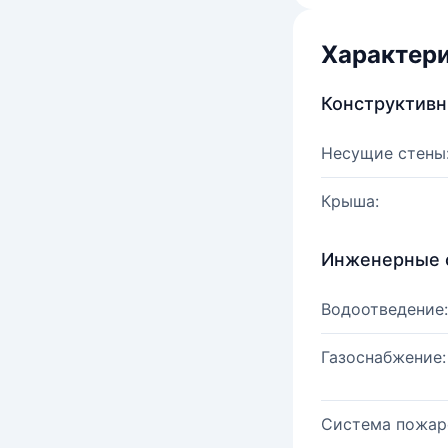
Характер
Конструктив
Несущие стены
Крыша:
Инженерные 
Водоотведение:
Газоснабжение:
Система пожар