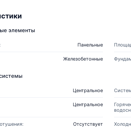
истики
ные элементы
:
Панельные
Площад
Железобетонные
Фундам
системы
Центральное
Систем
Центральное
Горяче
водосн
отушения:
Отсутствует
Холодн