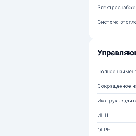
Электроснабже
Система отопле
Управляю
Полное наимен
Сокращенное н
Имя руководите
ИНН:
ОГРН: