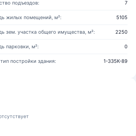
ство подъездов:
7
ь жилых помещений, м²:
5105
ь зем. участка общего имущества, м²:
2250
ь парковки, м²:
0
 тип постройки здания:
1-335К-89
отсутствует