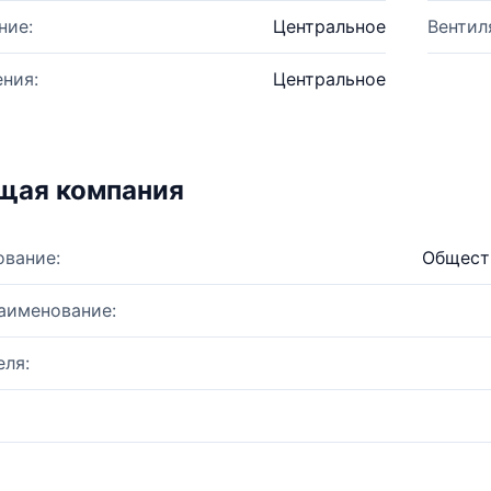
ние:
Центральное
Вентил
ния:
Центральное
щая компания
ование:
Обществ
аименование:
ля: