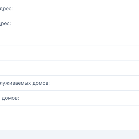
дрес:
рес:
служиваемых домов:
 домов: