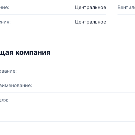
ние:
Центральное
Вентил
ния:
Центральное
щая компания
ование:
аименование:
ля: