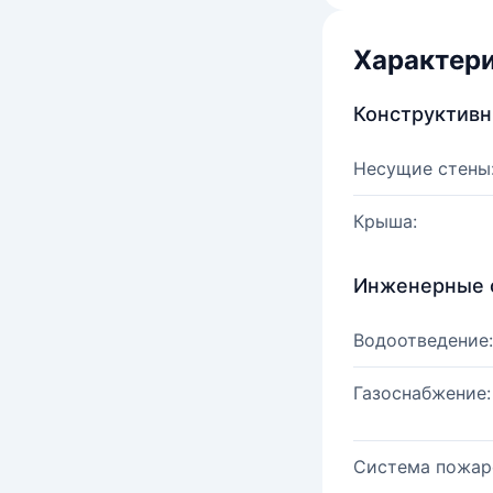
Характер
Конструктив
Несущие стены
Крыша:
Инженерные 
Водоотведение:
Газоснабжение:
Система пожар