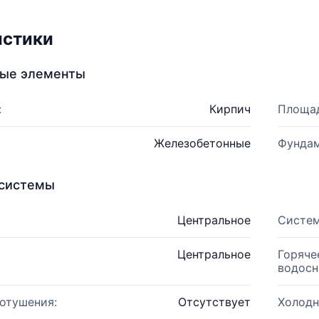
истики
ные элементы
:
Кирпич
Площад
Железобетонные
Фундам
системы
Центральное
Систем
Центральное
Горяче
водосн
отушения:
Отсутствует
Холодн