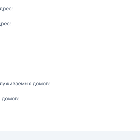
дрес:
рес:
служиваемых домов:
 домов: