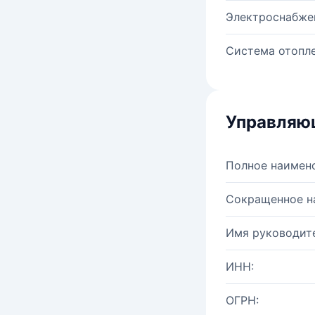
Электроснабже
Система отопле
Управляю
Полное наимен
Сокращенное н
Имя руководите
ИНН:
ОГРН: