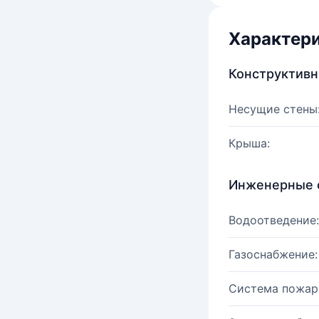
Характер
Конструктив
Несущие стены
Крыша:
Инженерные 
Водоотведение:
Газоснабжение:
Система пожар