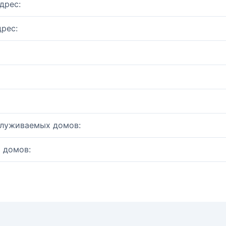
дрес:
рес:
служиваемых домов:
 домов: